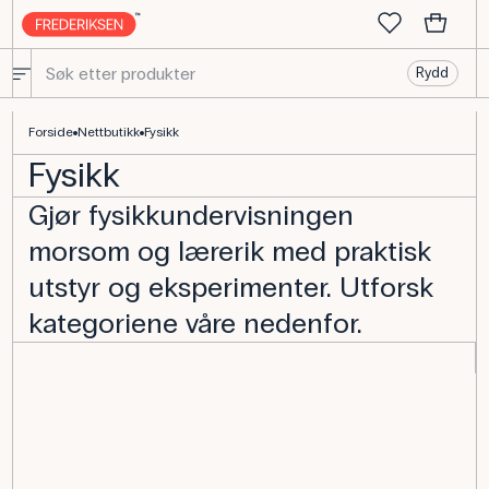
Rydd
Stort utvalg av fysikkutstyr til undervisning - Frederiksen Scientifi
Forside
Nettbutikk
Fysikk
Fysikk
Gjør fysikkundervisningen
morsom og lærerik med praktisk
utstyr og eksperimenter. Utforsk
kategoriene våre nedenfor.