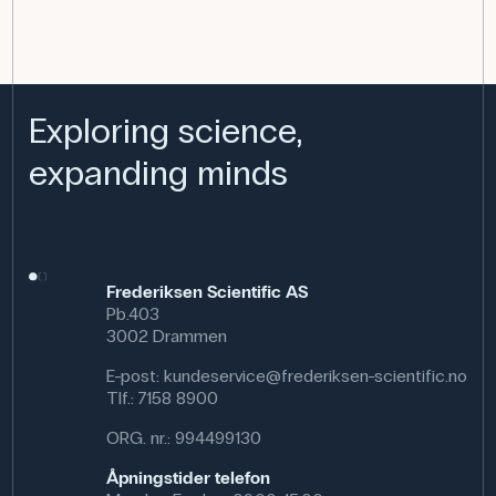
Exploring science,
expanding minds
Frederiksen Scientific AS
Pb.403
3002 Drammen
E-post:
kundeservice@frederiksen-scientific.no
Tlf.:
7158 8900
ORG. nr.: 994499130
Åpningstider telefon