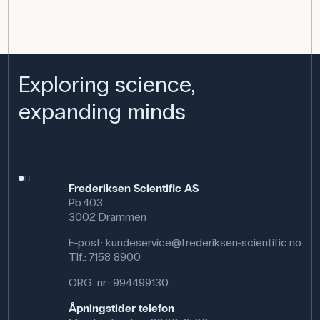
Exploring science,
expanding minds
Frederiksen Scientific AS
Pb.403
3002 Drammen
E-post:
kundeservice@frederiksen-scientific.no
Tlf.:
7158 8900
ORG. nr.: 994499130
Åpningstider telefon