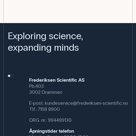
Exploring science,
expanding minds
Frederiksen Scientific AS
Pb.403
3002 Drammen
E-post:
kundeservice@frederiksen-scientific.no
Tlf.:
7158 8900
ORG. nr.: 994499130
Åpningstider telefon