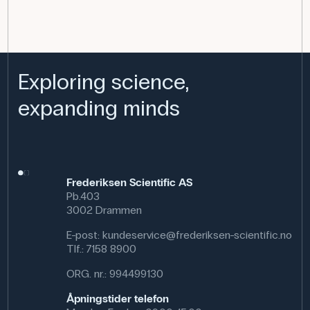
Exploring science,
expanding minds
Frederiksen Scientific AS
Pb.403
3002 Drammen
E-post:
kundeservice@frederiksen-scientific.no
Tlf.:
7158 8900
ORG. nr.: 994499130
Åpningstider telefon