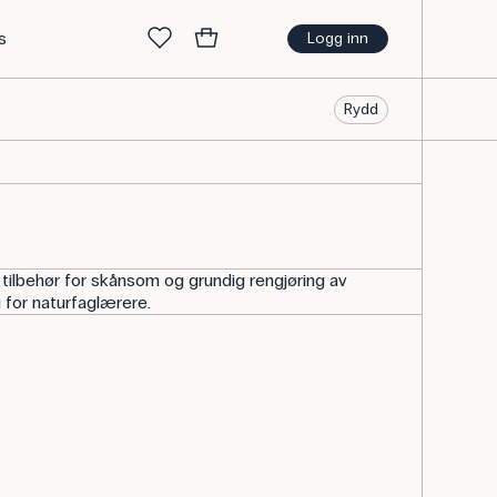
s
Logg inn
Rydd
ilbehør for skånsom og grundig rengjøring av
g for naturfaglærere.