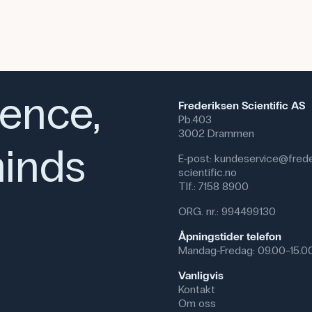
ience,
Frederiksen Scientific AS
Pb.403
3002 Drammen
inds
E-post:
kundeservice@frede
scientific.no
Tlf.:
7158 8900
ORG. nr.: 994499130
Åpningstider telefon
Mandag-Fredag: 09.00-15.0
Vanligvis
Kontakt
Om oss