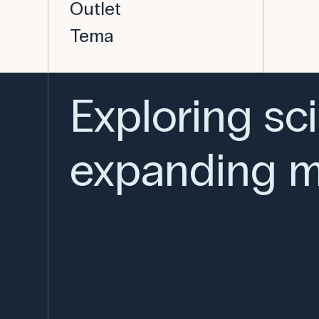
Outlet
Tema
Exploring sc
expanding m