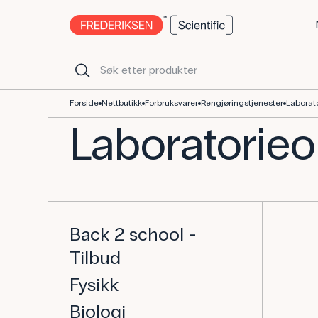
Laboratorieoppvaskmaskin - Kjøp laboratorieutstyr her
Forside
Nettbutikk
Forbruksvarer
Rengjøringstjenester
Laborat
Laboratorie
Back 2 school -
Tilbud
Fysikk
Biologi