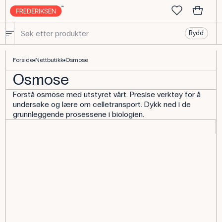
Rydd
Osmose - komplett sett for osmoseforsøk
Forside
Nettbutikk
Osmose
Osmose
Forstå osmose med utstyret vårt. Presise verktøy for å
undersøke og lære om celletransport. Dykk ned i de
grunnleggende prosessene i biologien.