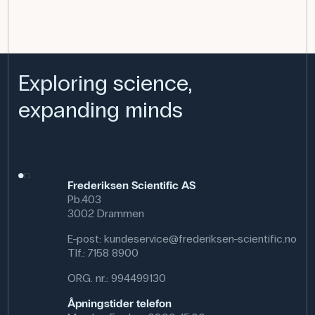
Exploring science,
expanding minds
Frederiksen Scientific AS
Pb.403
3002 Drammen
E-post:
kundeservice@frederiksen-scientific.no
Tlf.:
7158 8900
ORG. nr.: 994499130
Åpningstider telefon