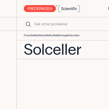
Solceller, solceller og mer - Alt utstyr for fysikk
Forside
Nettbutikk
Fysikk
Energi
Solceller
Solceller