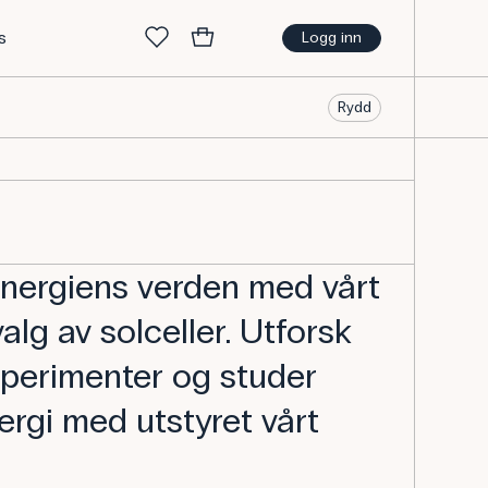
s
Logg inn
Rydd
energiens verden med vårt
lg av solceller. Utforsk
perimenter og studer
ergi med utstyret vårt