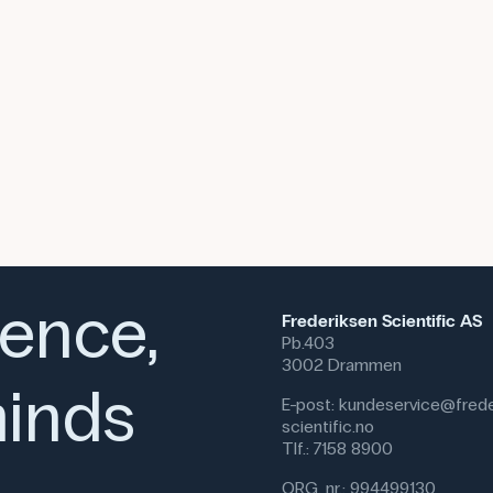
ience,
Frederiksen Scientific AS
Pb.403
3002 Drammen
inds
E-post:
kundeservice@frede
scientific.no
Tlf.:
7158 8900
ORG. nr.: 994499130