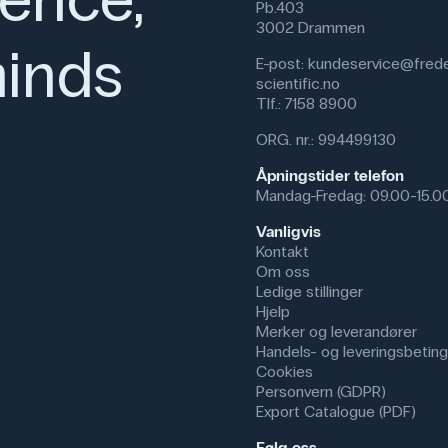
Pb.403
3002 Drammen
inds
E-post:
kundeservice@frede
scientific.no
Tlf.:
7158 8900
ORG. nr.: 994499130
Åpningstider telefon
Mandag-Fredag: 09.00-15.0
Vanligvis
Kontakt
Om oss
Ledige stillinger
Hjelp
Merker og leverandører
Handels- og leveringsbeting
Cookies
Personvern (GDPR)
Export Catalogue (PDF)
Følg oss