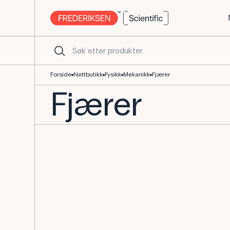
Forside
Nettbutikk
Fysikk
Mekanikk
Fjærer
Fjærer