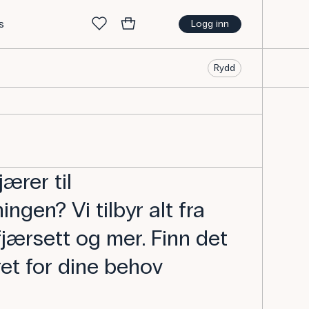
s
Logg inn
Rydd
jærer til
ngen? Vi tilbyr alt fra
 fjærsett og mer. Finn det
ret for dine behov