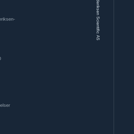
Frederiksen Scientific AS
riksen-
0
elser