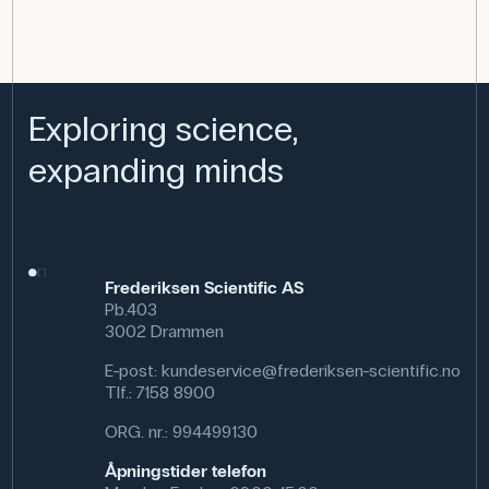
Exploring science,
expanding minds
Frederiksen Scientific AS
Pb.403
3002 Drammen
E-post:
kundeservice@frederiksen-scientific.no
Tlf.:
7158 8900
ORG. nr.: 994499130
Åpningstider telefon