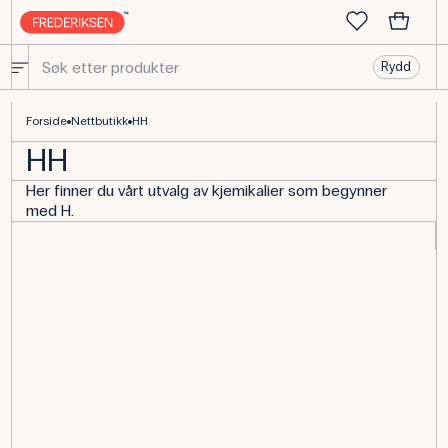
Rydd
Kjemikalier med H – til undervisning og laboratorier
Forside
Nettbutikk
HH
HH
Her finner du vårt utvalg av kjemikalier som begynner
med H.