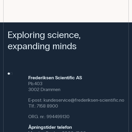
Exploring science,
expanding minds
Frederiksen Scientific AS
Pb.403
3002 Drammen
E-post:
kundeservice@frederiksen-scientific.no
Tlf.:
7158 8900
ORG. nr.: 994499130
Åpningstider telefon