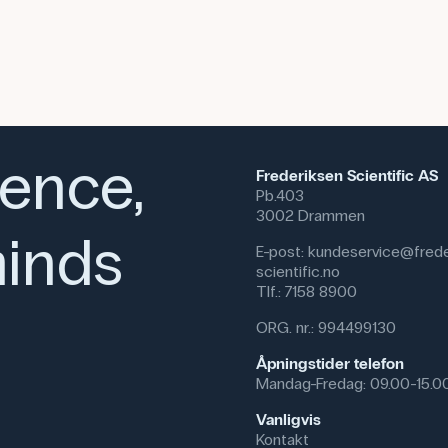
ience,
Frederiksen Scientific AS
Pb.403
3002 Drammen
inds
E-post:
kundeservice@frede
scientific.no
Tlf.:
7158 8900
ORG. nr.: 994499130
Åpningstider telefon
Mandag-Fredag: 09.00-15.0
Vanligvis
Kontakt