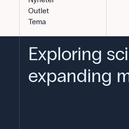
Outlet
Tema
Exploring sc
expanding m