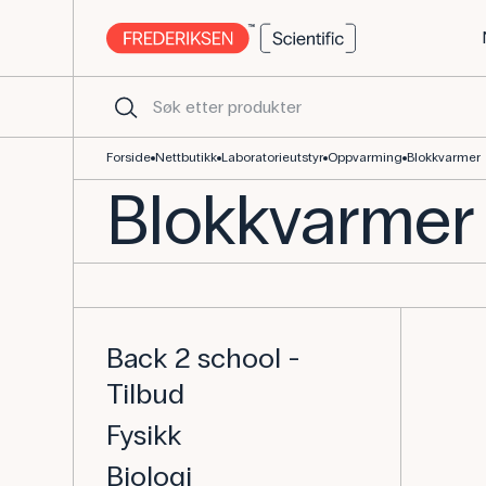
Forside
Nettbutikk
Laboratorieutstyr
Oppvarming
Blokkvarmer
Blokkvarmer
Back 2 school -
Tilbud
Fysikk
Biologi