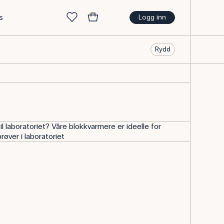
s
Logg inn
Rydd
l laboratoriet? Våre blokkvarmere er ideelle for
røver i laboratoriet