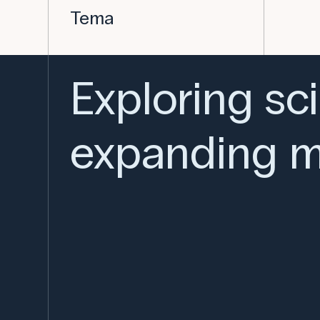
Tema
Exploring sc
expanding m