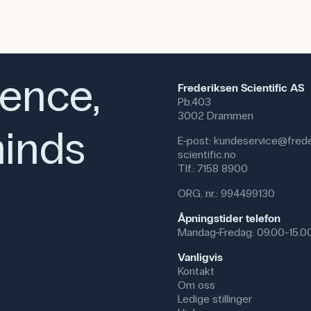
ience,
Frederiksen Scientific AS
Pb.403
3002 Drammen
inds
E-post:
kundeservice@frede
scientific.no
Tlf.:
7158 8900
ORG. nr.: 994499130
Åpningstider telefon
Mandag-Fredag: 09.00-15.0
Vanligvis
Kontakt
Om oss
Ledige stillinger