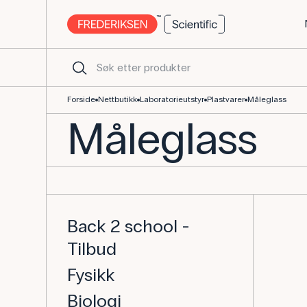
Måleglass i plast - Kjøp laboratorieutstyr her
Forside
Nettbutikk
Laboratorieutstyr
Plastvarer
Måleglass
Måleglass
Back 2 school -
Tilbud
Fysikk
Biologi