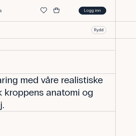
s
Logg inn
Rydd
aring med våre realistiske
sk kroppens anatomi og
j.