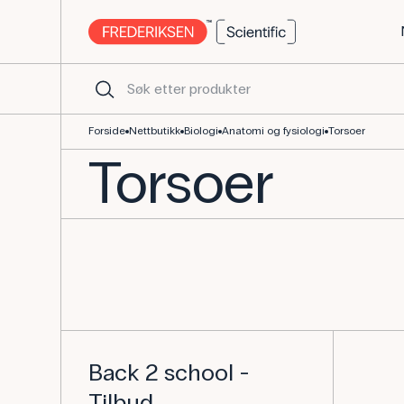
Forside
Nettbutikk
Biologi
Anatomi og fysiologi
Torsoer
Torsoer
Back 2 school -
Tilbud