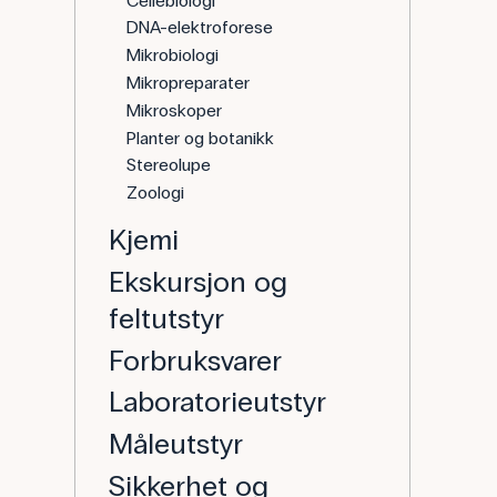
Cellebiologi
DNA-elektroforese
Mikrobiologi
Mikropreparater
Mikroskoper
Planter og botanikk
Stereolupe
Zoologi
Kjemi
Ekskursjon og
feltutstyr
Forbruksvarer
Laboratorieutstyr
Måleutstyr
Sikkerhet og