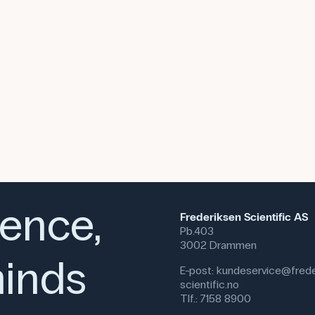
ience,
Frederiksen Scientific AS
Pb.403
3002 Drammen
inds
E-post:
kundeservice@frede
scientific.no
Tlf.:
7158 8900