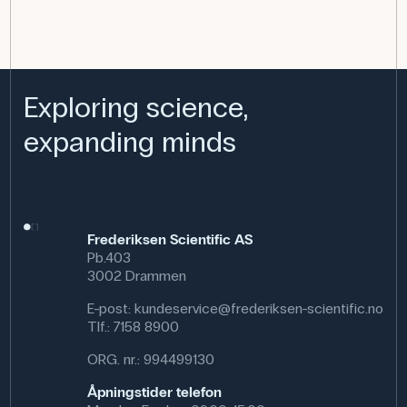
Exploring science,
expanding minds
Frederiksen Scientific AS
Pb.403
3002 Drammen
E-post:
kundeservice@frederiksen-scientific.no
Tlf.:
7158 8900
ORG. nr.: 994499130
Åpningstider telefon