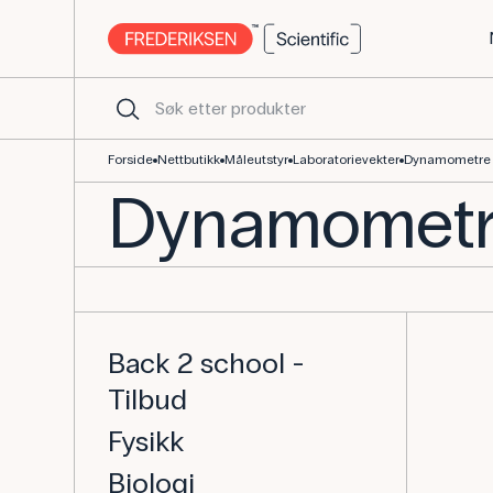
Forside
Nettbutikk
Måleutstyr
Laboratorievekter
Dynamometre
Dynamomet
Back 2 school -
Tilbud
Fysikk
Biologi