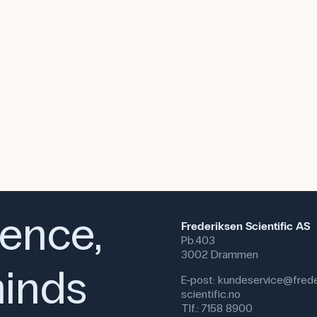
ience,
Frederiksen Scientific AS
Pb.403
3002 Drammen
inds
E-post:
kundeservice@frede
scientific.no
Tlf.:
7158 8900