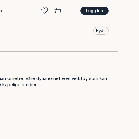
s
Logg inn
Rydd
 dynamometre. Våre dynanometre er verktøy som kan
nskapelige studier.