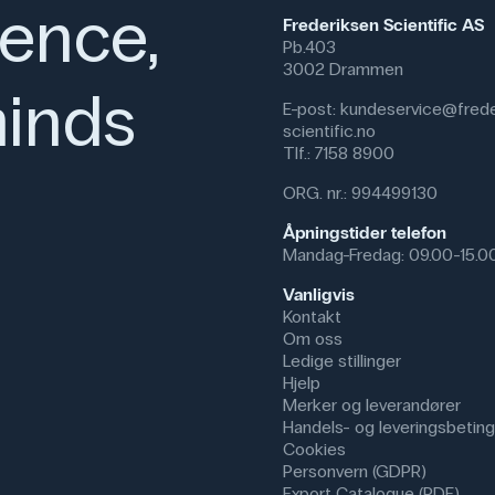
ience,
Frederiksen Scientific AS
Pb.403
3002 Drammen
inds
E-post:
kundeservice@frede
scientific.no
Tlf.:
7158 8900
ORG. nr.: 994499130
Åpningstider telefon
Mandag-Fredag: 09.00-15.0
Vanligvis
Kontakt
Om oss
Ledige stillinger
Hjelp
Merker og leverandører
Handels- og leveringsbeting
Cookies
Personvern (GDPR)
Export Catalogue (PDF)