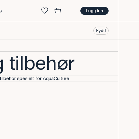
s
Logg inn
Rydd
 tilbehør
ilbehør spesielt for AquaCulture.