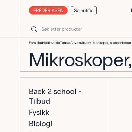
Forside
Nettbutikk
Tema
Akvakultur
Mikroskoper, stereoskoper 
Mikroskoper,
Back 2 school -
Tilbud
Fysikk
Biologi