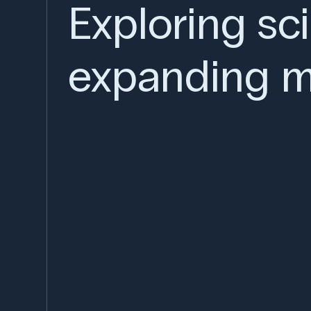
Exploring sc
expanding m