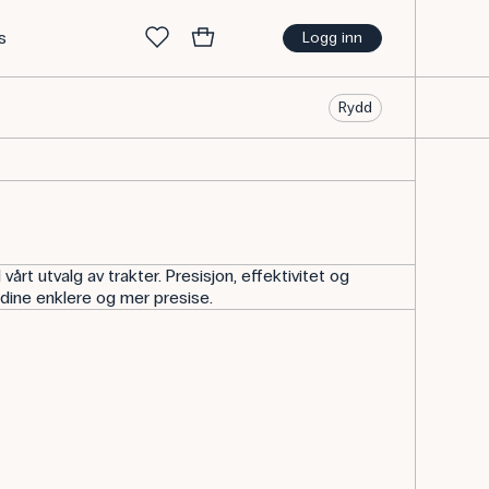
s
Logg inn
Rydd
årt utvalg av trakter. Presisjon, effektivitet og
dine enklere og mer presise.