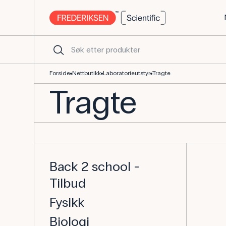
Forside
Nettbutikk
Laboratorieutstyr
Tragte
Tragte
Back 2 school -
Tilbud
Fysikk
Biologi