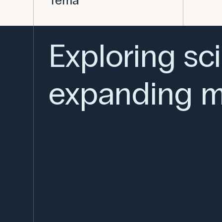
Tema
Exploring sc
expanding m