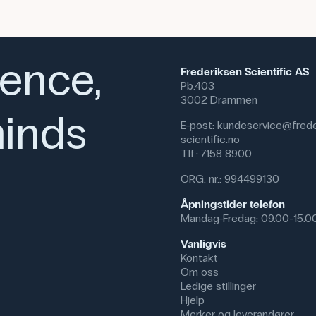
ience,
Frederiksen Scientific AS
Pb.403
3002 Drammen
inds
E-post:
kundeservice@frede
scientific.no
Tlf.:
7158 8900
ORG. nr.: 994499130
Åpningstider telefon
Mandag-Fredag: 09.00-15.0
Vanligvis
Kontakt
Om oss
Ledige stillinger
Hjelp
Merker og leverandører