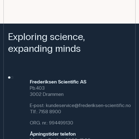
Exploring science,
expanding minds
Frederiksen Scientific AS
Pb.403
3002 Drammen
E-post:
kundeservice@frederiksen-scientific.no
Tlf.:
7158 8900
ORG. nr.: 994499130
Åpningstider telefon