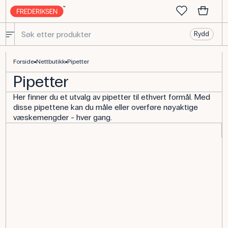
Rydd
Pipetter for nøyaktig dosering - mange typer!
Forside
Nettbutikk
Pipetter
Pipetter
Her finner du et utvalg av pipetter til ethvert formål. Med
disse pipettene kan du måle eller overføre nøyaktige
væskemengder - hver gang.