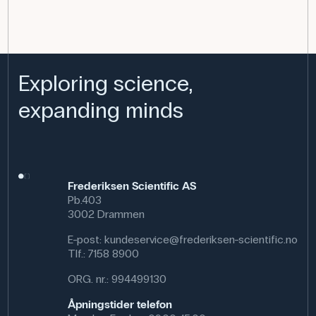
Exploring science,
expanding minds
Frederiksen Scientific AS
Pb.403
3002 Drammen
E-post:
kundeservice@frederiksen-scientific.no
Tlf.:
7158 8900
ORG. nr.: 994499130
Åpningstider telefon