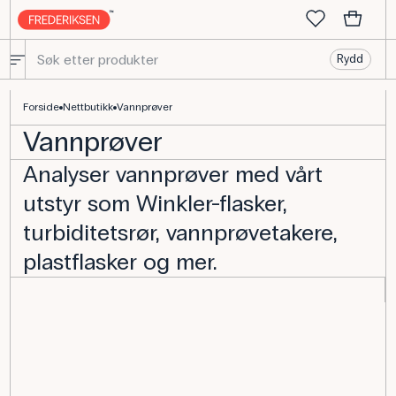
Rydd
Vannprøver - Kjøp biologi og ekskursjonsutstyr her
Forside
Nettbutikk
Vannprøver
Vannprøver
Analyser vannprøver med vårt
utstyr som Winkler-flasker,
turbiditetsrør, vannprøvetakere,
plastflasker og mer.