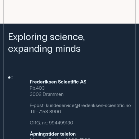
Exploring science,
expanding minds
Frederiksen Scientific AS
Pb.403
3002 Drammen
E-post:
kundeservice@frederiksen-scientific.no
Tlf.:
7158 8900
ORG. nr.: 994499130
Åpningstider telefon