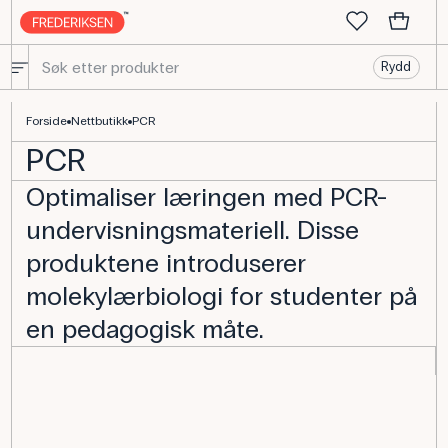
Rydd
PCR - Frederiksen Scientific.
Forside
Nettbutikk
PCR
PCR
Optimaliser læringen med PCR-
undervisningsmateriell. Disse
produktene introduserer
molekylærbiologi for studenter på
en pedagogisk måte.