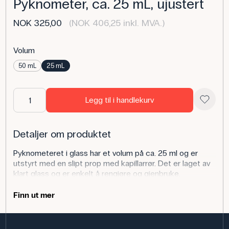
Pyknometer, ca. 25 mL, ujustert
NOK 325,00
(NOK 406,25 inkl. MVA.)
Volum
50 mL
25 mL
Legg til i handlekurv
Detaljer om produktet
Pyknometeret i glass har et volum på ca. 25 ml og er
utstyrt med en slipt prop med kapillarrør. Det er laget av
klart glass og er enkelt å rengjøre og gjenbruke.
Pyknometre i glass brukes til å bestemme tettheten til
Finn ut mer
væsker nøyaktig og lar elevene jobbe med begreper som
tetthet og volum i praksis. Pyknometre, også kjent som
tetthetsflasker, er et enkelt, men effektivt måleverktøy i