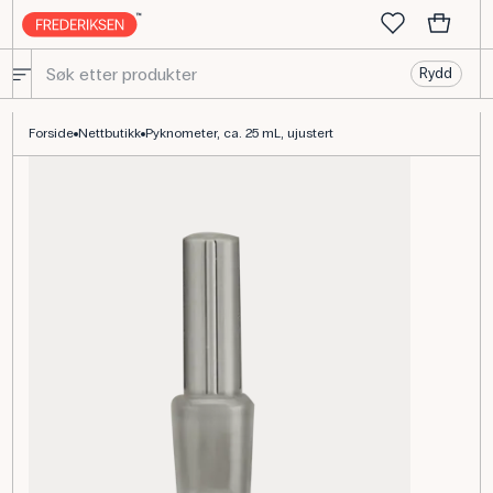
Rydd
Pyknometer glass 25 mL, tetthetsmåling til fysikk og kjemi
Forside
Nettbutikk
Pyknometer, ca. 25 mL, ujustert