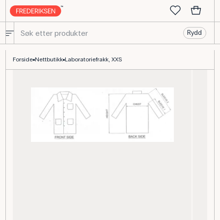
Rydd
Laboratoriefrakk 100 % polyester, hvit, XXS-størrelse
Forside
Nettbutikk
Laboratoriefrakk, XXS