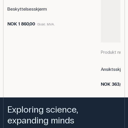
Farve: Hvid
Størrelse USR: XXS
Beskyttelsesskjerm
Materiale: Polyester
NOK 1 860,00
Ekskl. MVA.
Produkt nr. 
Ansiktsskjer
NOK 363,00
Exploring science,
expanding minds