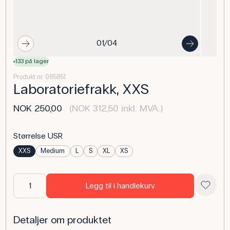
01/04
133 på lager
Produkt nr. 085851
Laboratoriefrakk, XXS
NOK 250,00
(NOK 312,50 inkl. MVA.)
Størrelse USR
XXS
Medium
L
S
XL
XS
Legg til i handlekurv
Detaljer om produktet