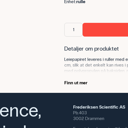
Enhet:
rulle
Detaljer om produktet
Leiepapiret leveres i ruller med
cm, slik at det enkelt kan rives 
med polypropylen på baksiden, 
midlertidig tildekking. Opprinnel
det også brukes som bordbeskytt
Finn ut mer
papiret ikke er kjemikaliebestand
Anvendelse av produktet
ience,
Frederiksen Scientific AS
I undervisningssammenheng kan l
Pb.403
arbeidsflater under praktiske eks
3002 Drammen
er spesielt nyttig for aktivitete
og der man ønsker en rask og en