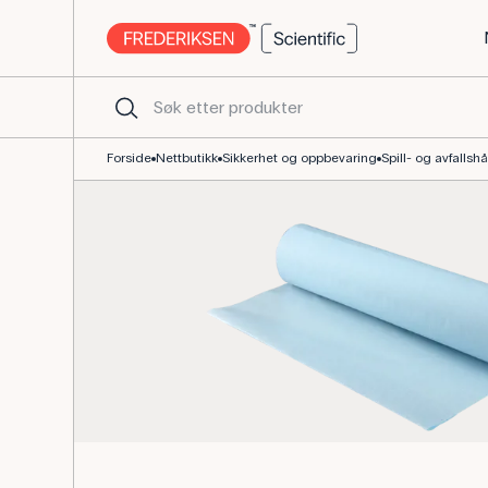
Lejepapir til bordbeskytt 50 m per rull
Forside
Nettbutikk
Sikkerhet og oppbevaring
Spill- og avfallsh