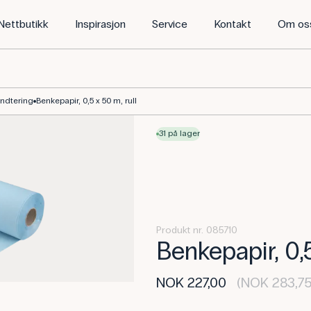
Nettbutikk
Inspirasjon
Service
Kontakt
Om os
åndtering
Benkepapir, 0,5 x 50 m, rull
31 på lager
Produkt nr. 085710
Benkepapir, 0,5
NOK 227,00
(NOK 283,75 