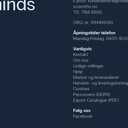
inds
E-post:
kundeservice@frede
konsentrere seg om eksperimente
scientific.no
Tlf.:
7158 8900
I andre miljøer kan papiret bruke
verksteder eller hobbyrom der d
ORG. nr.: 994499130
smuss. Det brukes også i helses
dekke til undersøkelsesbord for 
Åpningstider telefon
Mandag-Fredag: 09.00-15.0
Specifikationer
Vanligvis
Dimensioner: (l) 50 m
Kontakt
Materiale: Papir, Polypropylen
Om oss
Ledige stillinger
Hjelp
Merker og leverandører
Handels- og leveringsbeting
Cookies
Personvern (GDPR)
Export Catalogue (PDF)
Følg oss
Facebook