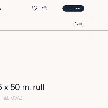
s
Logg inn
Rydd
 x 50 m, rull
inkl. MVA.)