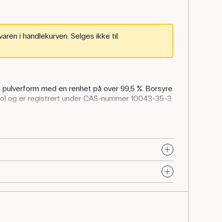
aren i handlekurven. Selges ikke til
n pulverform med en renhet på over 99,5 %. Borsyre
ol og er registrert under CAS-nummer 10043-35-3.
re brukes til å demonstrere syre-baseegenskaper,
sninger. Elevene kan for eksempel arbeide med
om brukes i elektroforese, og på den måten knytte
ske arbeidsmetoder.
g proteinanalyseøvelser der elektroforese brukes til
åten får elevene innsikt i laboratorieteknikker
ndustri.
øer brukes borsyre på samme måte i bufferløsninger,