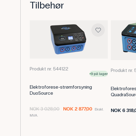
Tilbehør
Produkt nr. 544122
Produkt nr.
9 på lager
Elektroforese-strømforsyning
Elektrofore
DuoSource
QuadraSour
NOK 3 028,00
NOK 2 877,00
Ekskl.
NOK 6 318,
MVA.