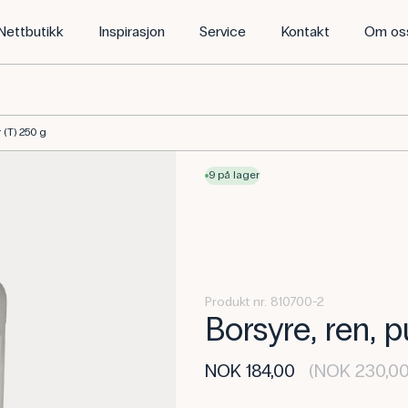
Nettbutikk
Inspirasjon
Service
Kontakt
Om os
 (T) 250 g
9 på lager
Produkt nr. 810700-2
Borsyre, ren, p
NOK 184,00
(NOK 230,00 