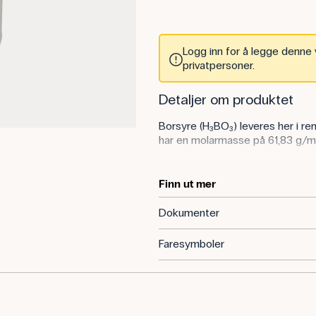
Logg inn for å legge denne v
privatpersoner.
Detaljer om produktet
Borsyre (H₃BO₃) leveres her i re
har en molarmasse på 61,83 g/m
Bruk av stoffet
Finn ut mer
I kjemiundervisningen kan borsy
og som en komponent i bufferlø
Dokumenter
TBE (tris-borat-EDTA)-buffer, s
undervisningen til bioteknologi
Faresymboler
I biologi inngår borsyre i DNA- o
å separere molekyler. På denne m
som også brukes i forskning og i
I laboratorier og forskningsmilj