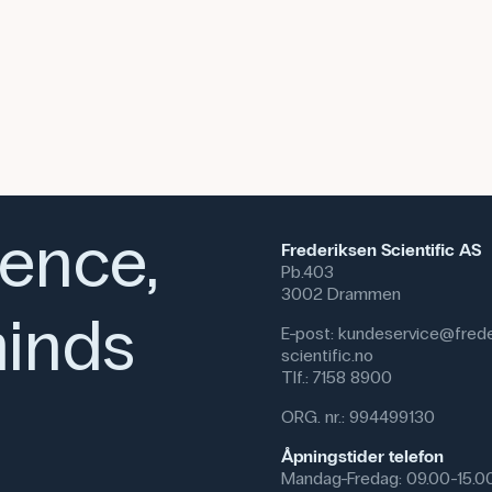
giftige-kemiske-stoffer-og-blan
OBS: Tap eller tyveri av giftige s
24 timer etter registrering.
Specifikationer
Vægt (g): 250 g
CAS NR: 10043-35-3
Molmasse: 61.83 g/mol
Formel: B(OH)
3
ience,
Frederiksen Scientific AS
Pb.403
3002 Drammen
inds
E-post:
kundeservice@frede
scientific.no
Tlf.:
7158 8900
ORG. nr.: 994499130
Åpningstider telefon
Mandag-Fredag: 09.00-15.0