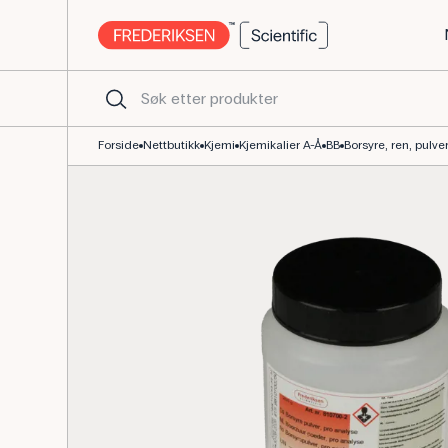
Borsyre, ren, pulver 250 g til kjemilab
Forside
Nettbutikk
Kjemi
Kjemikalier A-Å
BB
Borsyre, ren, pulver