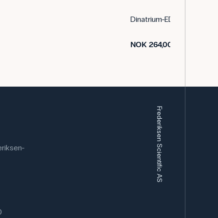
dinger/
toffer skal meldes til nærmeste politidistrikt innen
Dinatrium-EDTA 100 g
NOK 264,00
Ekskl. MVA.
Frederiksen Scientific AS
riksen-
0