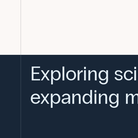
Exploring sc
expanding m