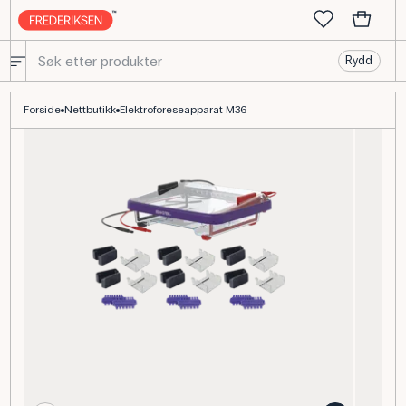
Rydd
Elektroforeseapparat M36, vandret, 6 gelkamre
Forside
Nettbutikk
Elektroforeseapparat M36