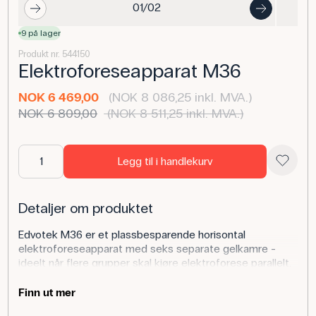
01/02
9 på lager
Produkt nr. 544150
Elektroforeseapparat M36
NOK 6 469,00
(NOK 8 086,25 inkl. MVA.)
NOK 6 809,00
(NOK 8 511,25 inkl. MVA.)
Legg til i handlekurv
Detaljer om produktet
Edvotek M36 er et plassbesparende horisontal
elektroforeseapparat med seks separate gelkamre -
ideelt når flere grupper skal kjøre elektroforese parallelt.
Sikkerhetslokket har integrerte sikkerhetskabler, og
platinaelektrodene på begge sider er beskyttet av
Finn ut mer
plastskinner.