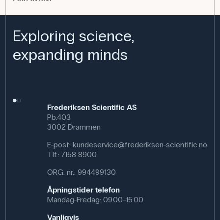
Produktets bruksområde
Flasken brukes i biologi- og miljøfag der studenter
Exploring science,
analyserer oksygeninnholdet i vannmiljøer. Den brukes til
prøvetaking i innsjøer, akvarier eller bekker og til kjemiske
expanding minds
analyser av vannkvalitet. Tradisjonelt brukes Winkler-
flasker i biologi til standardiserte oksygenmålinger.
Spesifikasjoner
Volum: 30 mL
Størrelse NS: 30
Frederiksen Scientific AS
Pb.403
3002 Drammen
E-post:
kundeservice@frederiksen-scientific.no
Tlf.:
7158 8900
ORG. nr.: 994499130
Åpningstider telefon
Mandag-Fredag: 09.00-15.00
Vanligvis