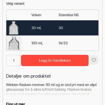
Velg variant
Volum
Størrelse NS
30 mL
30
100 mL
14/23
Legg til i handlekurv
Detaljer om produktet
Winkler-flasken rommer 30 ml og er utstyrt med en slipt
glasspropp for å sikre lufttett lukking. Flasken brukes
som prøvebeholder for oksygenanalyse i henhold til
Winkler-metoden og passer til ECO oksygenprøvesett.
Finn ut mer