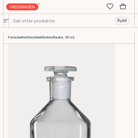
Rydd
Winklerflaske 30 mL med NS-slipt glasspropp til oksygenanalyse
Forside
Nettbutikk
Winklerflaske, 30 mL