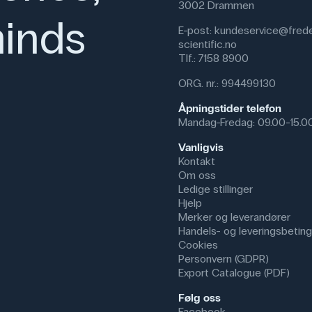
3002 Drammen
inds
E-post:
kundeservice@frede
scientific.no
Tlf.:
7158 8900
ORG. nr.: 994499130
Åpningstider telefon
Mandag-Fredag: 09.00-15.0
Vanligvis
Kontakt
Om oss
Ledige stillinger
Hjelp
Merker og leverandører
Handels- og leveringsbeting
Cookies
Personvern (GDPR)
Export Catalogue (PDF)
Følg oss
Facebook