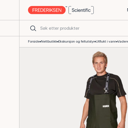
Vadere størrelse 44 - Slitesterkt og vanntett skolemateriell - Fre
Forside
Nettbutikk
Ekskursjon og feltutstyr
Utflukt i vann
Vadere