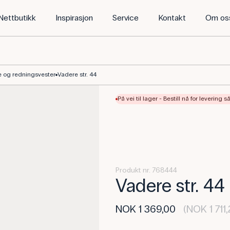
Nettbutikk
Inspirasjon
Service
Kontakt
Om os
deriksen Scientific
 og redningsvester
Vadere str. 44
På vei til lager - Bestill nå for levering 
Produkt nr. 768444
Vadere str. 44
NOK 1 369,00
(NOK 1 711,