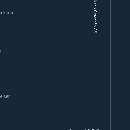
Frederiksen Scientific AS
riksen-
0
elser