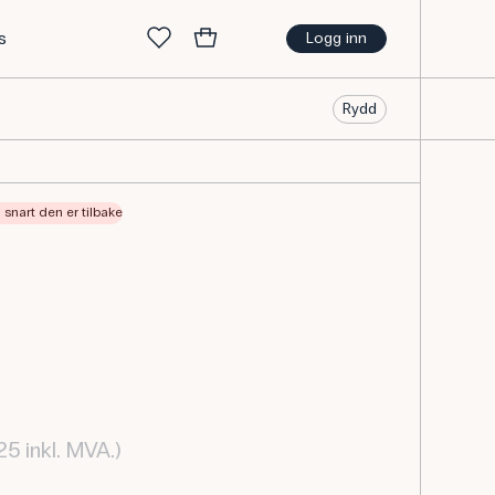
s
Logg inn
Rydd
så snart den er tilbake
25 inkl. MVA.)