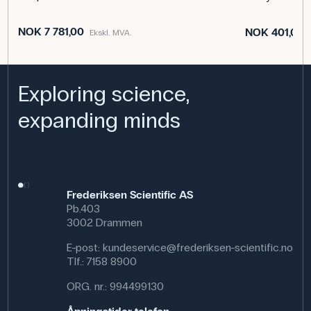
arbeidet med datalogging og analyse av bevegelse i
eksperimentelle sammenhenger.
NOK 7 781,00
NOK 401,00
Ekskl. MVA.
Spesifikasjoner
Exploring science,
expanding minds
Frederiksen Scientific AS
Pb.403
3002 Drammen
E-post:
kundeservice@frederiksen-scientific.no
Tlf.:
7158 8900
ORG. nr.: 994499130