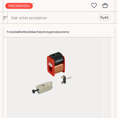
Rydd
Affyringsmekanisme til luftputebane, elektronisk utskytning
Forside
Nettbutikk
Utskytningsmekanisme