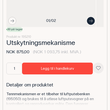
01/02
30 på lager
Produkt nr. 195210
Utskytningsmekanisme
NOK 875,00
(NOK 1 093,75 inkl. MVA.)
Legg til i handlekurv
Detaljer om produktet
Tennmekanismen er et tilbehør til luftputebenken
(195050) og brukes til å utløse luftputevogner på en
kontrollert og reproduserbar måte. Den fungerer
sammen med en bryterboks (198515), som sender en