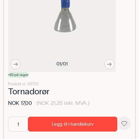
01/01
93 på lager
Produkt nr. 161700
Tornadorør
NOK 17,00
(NOK 21,25 inkl. MVA.)
Legg til i handlekurv