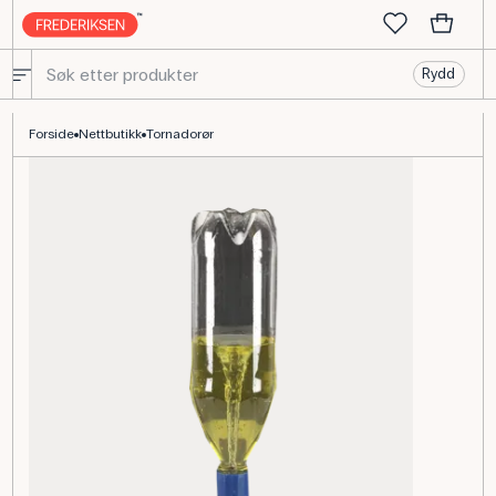
Rydd
Tornadohætte til flaskeforsøk - fysikk for sjov
Forside
Nettbutikk
Tornadorør