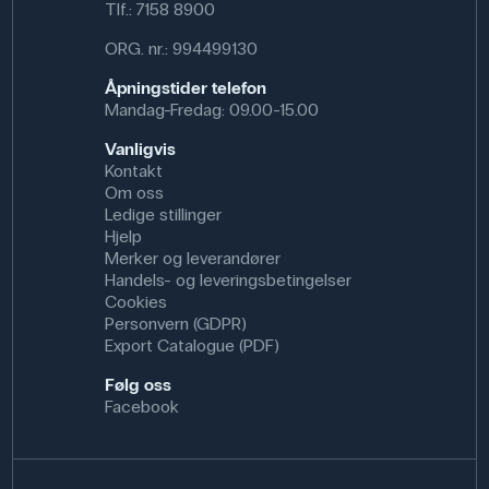
Tlf.:
7158 8900
Tornadohatten er enkel å bruke, gjenbrukbar og
motiverende i klasserommet.
ORG. nr.: 994499130
Specifikationer
Åpningstider telefon
Mandag-Fredag: 09.00-15.00
Vanligvis
Kontakt
Om oss
Ledige stillinger
Hjelp
Merker og leverandører
Handels- og leveringsbetingelser
Cookies
Personvern (GDPR)
Export Catalogue (PDF)
Følg oss
Facebook