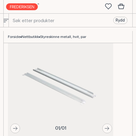
Rydd
Gratnells styreskinne i metall, hvit, par
Forside
Nettbutikk
Styreskinne metall, hvit, par
01/01