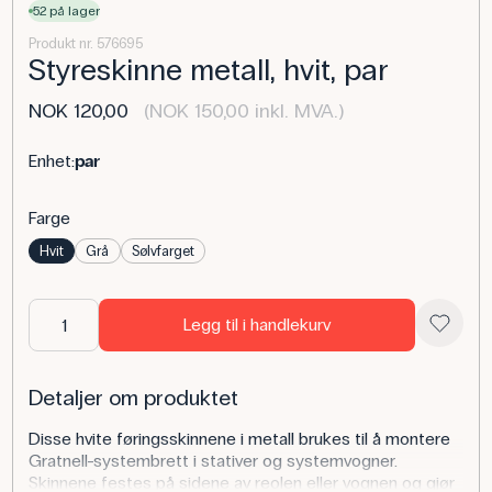
52 på lager
Produkt nr. 576695
Styreskinne metall, hvit, par
NOK 120,00
(NOK 150,00 inkl. MVA.)
Enhet:
par
Farge
Hvit
Grå
Sølvfarget
Legg til i handlekurv
Detaljer om produktet
Disse hvite føringsskinnene i metall brukes til å montere
Gratnell-systembrett i stativer og systemvogner.
Skinnene festes på sidene av reolen eller vognen og gjør