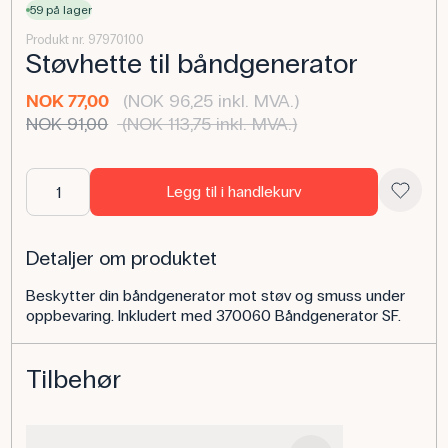
59 på lager
Produkt nr. 97970100
Støvhette til båndgenerator
NOK 77,00
(NOK 96,25 inkl. MVA.)
NOK 91,00
(NOK 113,75 inkl. MVA.)
Legg til i handlekurv
Detaljer om produktet
Beskytter din båndgenerator mot støv og smuss under
oppbevaring. Inkludert med 370060 Båndgenerator SF.
Tilbehør