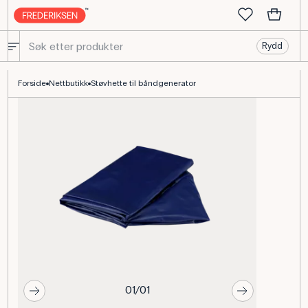
Rydd
Beskyttelsespose til Van de Graaff båndgenerator
Forside
Nettbutikk
Støvhette til båndgenerator
01/01