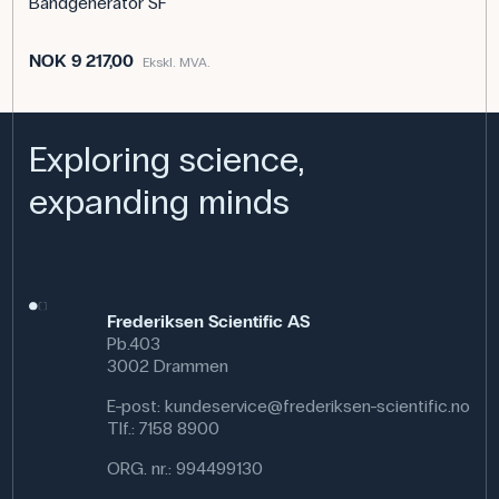
Båndgenerator SF
NOK 9 217,00
Ekskl. MVA.
Exploring science,
expanding minds
Frederiksen Scientific AS
Pb.403
3002 Drammen
E-post:
kundeservice@frederiksen-scientific.no
Tlf.:
7158 8900
ORG. nr.: 994499130