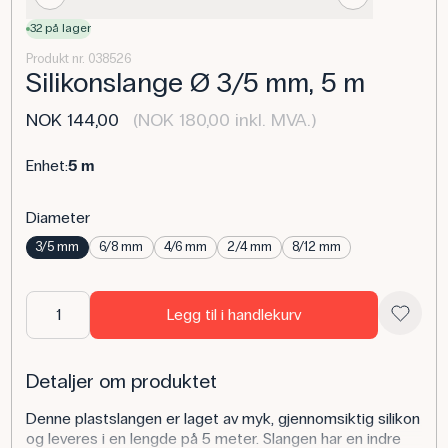
32 på lager
Produkt nr. 038526
Silikonslange Ø 3/5 mm, 5 m
NOK 144,00
(NOK 180,00 inkl. MVA.)
Enhet:
5 m
Diameter
3/5 mm
6/8 mm
4/6 mm
2/4 mm
8/12 mm
Legg til i handlekurv
Detaljer om produktet
Denne plastslangen er laget av myk, gjennomsiktig silikon
og leveres i en lengde på 5 meter. Slangen har en indre