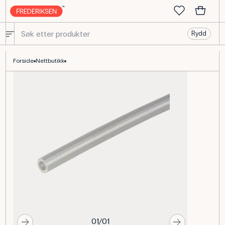
Rydd
Silikonslange 3/5 mm, 5 m til laboratoriebruk
Forside
Nettbutikk
01/01