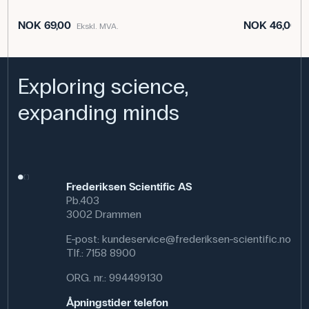
slange.
NOK 69,00
NOK 46,00
Ekskl. MVA.
E
Spesifikasjoner
Indre Diameter: 3 mm
Farge: Transparent
Exploring science,
Ytre Diameter: 5 mm
Dimensjoner: (Ø x L) 3/5 mm x 5 m
expanding minds
Materiale: Silikon
Frederiksen Scientific AS
Pb.403
3002 Drammen
E-post:
kundeservice@frederiksen-scientific.no
Tlf.:
7158 8900
ORG. nr.: 994499130
Åpningstider telefon