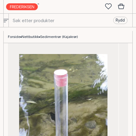
Rydd
Kajakrør 30x500 mm til bunnprøver i myke bunner
Forside
Nettbutikk
Sedimentrør (Kajakrør)