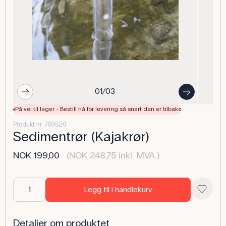
01/03
På vei til lager - Bestill nå for levering så snart den er tilbake
Produkt nr. 769520
Sedimentrør (Kajakrør)
NOK 199,00
(NOK 248,75 inkl. MVA.)
Legg til i handlekurv
Detaljer om produktet