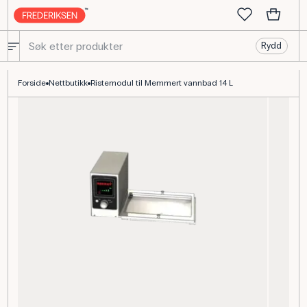
Rydd
Memmert rystemodul til vannbad, 14 L
Forside
Nettbutikk
Ristemodul til Memmert vannbad 14 L