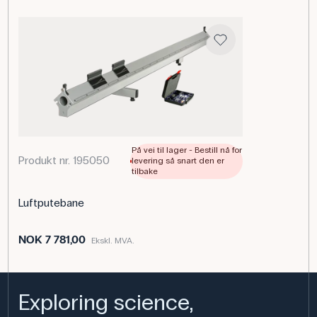
av luftputeskinneoppsettet, og forbinder viften med
skinnen. På denne måten kan elevene arbeide med
friksjonsfrie bevegelseseksperimenter som utforsker
forholdet mellom kraft, masse og akselerasjon. En intakt
og velfungerende slange er viktig for å sikre jevn
luftstrøm og nøyaktige testresultater.
Spesifikasjoner
På vei til lager - Bestill nå for
Produkt nr. 195050
levering så snart den er
tilbake
Luftputebane
NOK 7 781,00
Ekskl. MVA.
Exploring science,