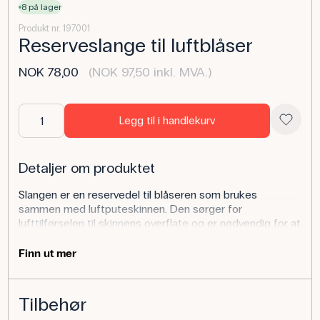
8 på lager
Produkt nr. 197001
Reserveslange til luftblåser
NOK 78,00
(NOK 97,50 inkl. MVA.)
Legg til i handlekurv
Detaljer om produktet
Slangen er en reservedel til blåseren som brukes
sammen med luftputeskinnen. Den sørger for
lufttilførselen til skinnens overflate og er nødvendig for at
forsøksoppsettet skal fungere som det skal. Vær
oppmerksom på at en slange følger med når du kjøper en
Finn ut mer
ny vifte.
Bruk av produktet
Tilbehør
I fysikkundervisningen brukes slangen som en sentral del