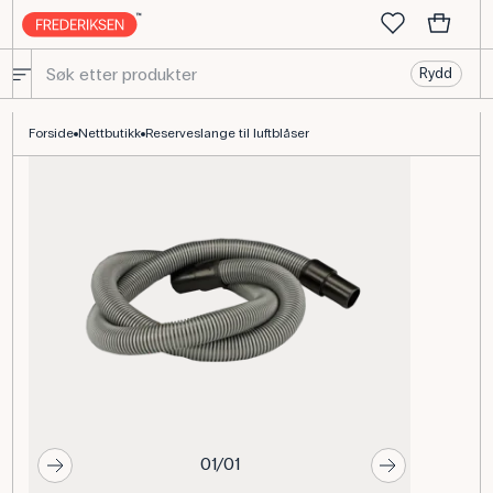
Rydd
Slange til blæser – reservedel luftpute skinnevifte
Forside
Nettbutikk
Reserveslange til luftblåser
01/01