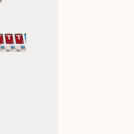
gjennom trinnene i disse prosess
nukleotidene på riktig måte. Det
genetisk informasjon kopieres og
NB! Det er viktig å huske at mate
oppbevares flatt for å bevare fu
Specifikationer