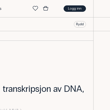
s
Logg inn
Rydd
 transkripsjon av DNA,