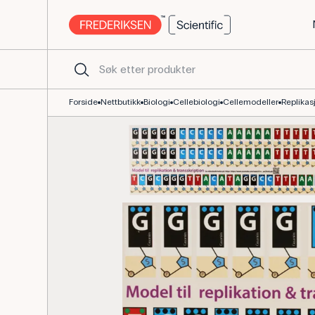
Magnetisk modell for DNA-replikasjon og transskripsjon
Forside
Nettbutikk
Biologi
Cellebiologi
Cellemodeller
Replikas