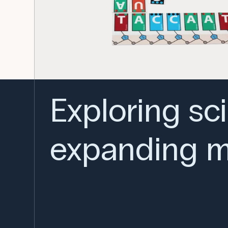
Exploring sc
expanding m