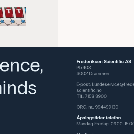
ience,
Frederiksen Scientific AS
Pb.403
3002 Drammen
inds
E-post:
kundeservice@frede
scientific.no
Tlf.:
7158 8900
ORG. nr.: 994499130
Åpningstider telefon
Mandag-Fredag: 09.00-15.0