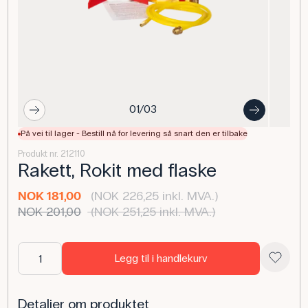
01/03
På vei til lager - Bestill nå for levering så snart den er tilbake
Produkt nr. 212110
Rakett, Rokit med flaske
NOK 181,00
(NOK 226,25 inkl. MVA.)
NOK 201,00
(NOK 251,25 inkl. MVA.)
Legg til i handlekurv
Detaljer om produktet