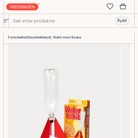
Rydd
Rokit rakett med flaske til mekanikk og fysikk
Forside
Nettbutikk
Rakett, Rokit med flaske