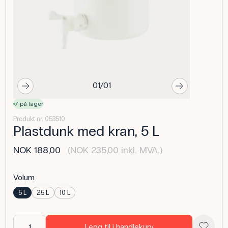
01/01
7 på lager
Produkt nr. 053510
Plastdunk med kran, 5 L
NOK 188,00
(NOK 235,00 inkl. MVA.)
Volum
5 L
25 L
10 L
Legg til i handlekurv