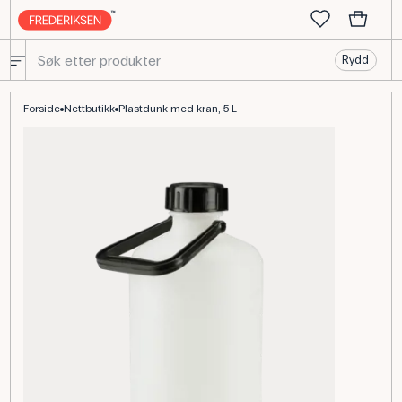
Rydd
Plastdunk 5 L med hane, HDPE-beholder til lab
Forside
Nettbutikk
Plastdunk med kran, 5 L