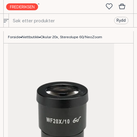
Rydd
Okular 20x til stereolupe modell 60 og NeoZoom
Forside
Nettbutikk
Okular 20x, Stereolupe 60/NeoZoom