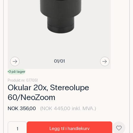
01/01
3 på lager
Produkt nr. 077051
Okular 20x, Stereolupe
60/NeoZoom
NOK 356,00
(NOK 445,00 inkl. MVA.)
Legg til i handlekurv