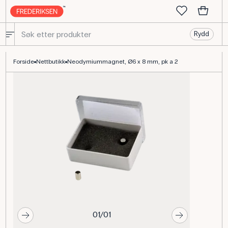
Rydd
NEO magnet Ø6 x 8 mm - Skolemagneter av høy kvalitet - Frederi
Forside
Nettbutikk
Neodymiummagnet, Ø6 x 8 mm, pk a 2
01/01