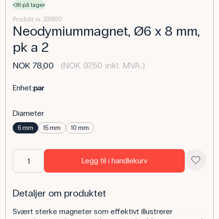
36 på lager
Produkt nr. 331800
Neodymiummagnet, Ø6 x 8 mm,
pk a 2
NOK 78,00
(NOK 97,50 inkl. MVA.)
Enhet:
par
Diameter
6 mm
15 mm
10 mm
Legg til i handlekurv
Detaljer om produktet
Svært sterke magneter som effektivt illustrerer