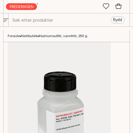
Rydd
Natriumsulfit vandfritt, teknisk ren kjemistoff
Forside
Nettbutikk
Natriumsulfitt, vannfritt, 250 g