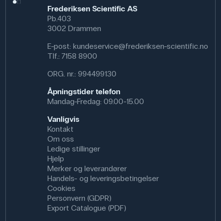
med eksperimenter der natriumsulfitt reduserer fargede
Frederiksen Scientific AS
løsninger, noe som gir en tydelig visuell demonstrasjon av
Pb.403
redoksprosesser. Det kan også brukes til å fjerne løst
3002 Drammen
oksygen i vannprøver, noe som gir mulighet til å diskutere
oksidasjon, oksygeninnhold og vannkvalitet.
E-post:
kundeservice@frederiksen-scientific.no
Tlf.:
7158 8900
Specifikationer
ORG. nr.: 994499130
Renhed: Teknisk
CAS NR: 7757-83-7
Åpningstider telefon
Molmasse: 78.04 g/mol
Mandag-Fredag: 09.00-15.00
Formel: Na₂SO₃
Vanligvis
Kontakt
Om oss
Ledige stillinger
Hjelp
Merker og leverandører
Handels- og leveringsbetingelser
Cookies
Personvern (GDPR)
Export Catalogue (PDF)