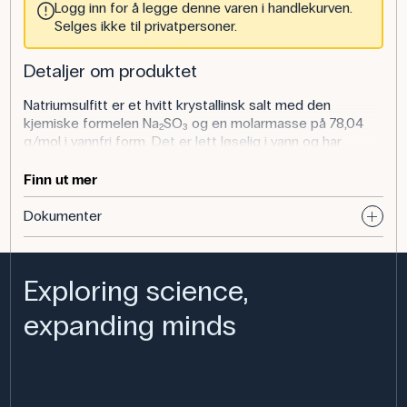
Logg inn for å legge denne varen i handlekurven.
Selges ikke til privatpersoner.
Detaljer om produktet
Natriumsulfitt er et hvitt krystallinsk salt med den
kjemiske formelen Na₂SO₃ og en molarmasse på 78,04
g/mol i vannfri form. Det er lett løselig i vann og har
reduserende egenskaper, noe som gjør det nyttig både i
undervisning og laboratoriearbeid. Det er registrert under
Finn ut mer
CAS-nummer 7757-83-7 og presenteres her i en ren,
vannfri form.
Dokumenter
Exploring science,
Bruk av produktet
expanding minds
I kjemiundervisning kan natriumsulfitt brukes til å
undersøke redoksreaksjoner da det fungerer som et
reduksjonsmiddel. Elevene kan for eksempel arbeide