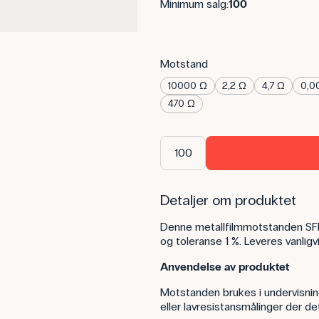
Minimum salg:
100
Motstand
10000 Ω
2,2 Ω
4,7 Ω
0,0
470 Ω
Detaljer om produktet
Denne metallfilmmotstanden SFR
og toleranse 1 %. Leveres vanligv
Anvendelse av produktet
Motstanden brukes i undervisni
eller lavresistansmålinger der det