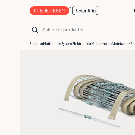
Motstand 47 Ω, 0,6 W, 1 %, metallfilm SFR25
Forside
Nettbutikk
Fysikk
Elektronikk
Motstander
Motstand 47