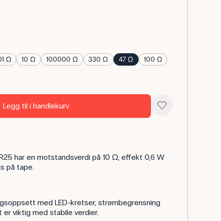
01 Ω
10 Ω
100000 Ω
330 Ω
47 Ω
100 Ω
Legg til i handlekurv
25 har en motstandsverdi på 10 Ω, effekt 0,6 W
is på tape.
ngsoppsett med LED-kretser, strømbegrensning
 er viktig med stabile verdier.