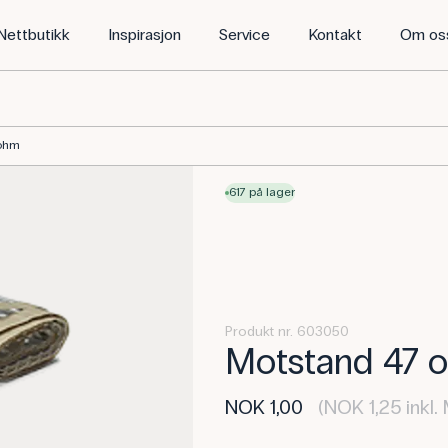
Nettbutikk
Inspirasjon
Service
Kontakt
Om os
 ohm
617 på lager
Produkt nr. 603050
Motstand 47 
NOK 1,00
(NOK 1,25 inkl.