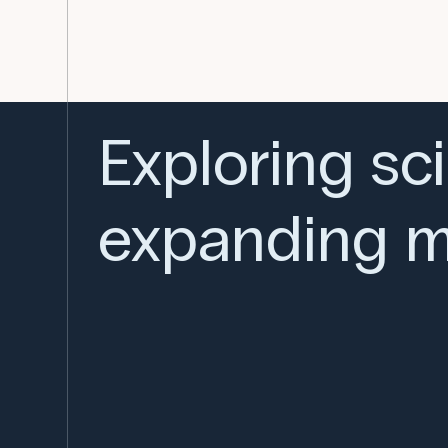
Exploring sc
expanding m