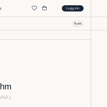
s
Logg inn
Rydd
ohm
 MVA.)