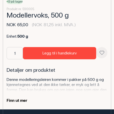
13 på lager
Produkt nr. 590005
Modellervoks, 500 g
NOK 65,00
(NOK 81,25 inkl. MVA.)
Enhet:
500 g
Legg til i handlekurv
Detaljer om produktet
Denne modelleringsleiren kommer i pakker på 500 g og
kjennetegnes ved at den ikke tørker, er myk og lett å
forme. Den kan brukes om og om igjen, noe som gjør den
egnet for langvarig bruk i klasserommet.
Finn ut mer
Anvendelsesområder
I naturfagundervisningen kan modelleringsleire brukes til å