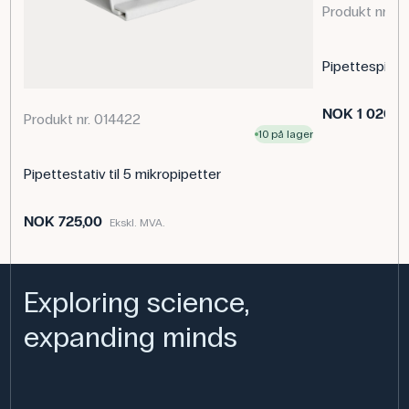
volummålinger.
Produkt nr. 0
Pipettespisser
Spesifikasjoner
Volum: 100-1000 μl
NOK 1 020,0
Produkt nr. 014422
Merke: CAPP
10 på lager
Pipettestativ til 5 mikropipetter
NOK 725,00
Ekskl. MVA.
Exploring science,
expanding minds