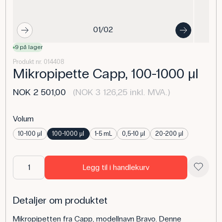
01/02
9 på lager
Produkt nr. 014408
Mikropipette Capp, 100-1000 µl
NOK 2 501,00
(NOK 3 126,25 inkl. MVA.)
Volum
10-100 μl
100-1000 μl
1-5 mL
0,5-10 μl
20-200 μl
Legg til i handlekurv
Detaljer om produktet
Mikropipetten fra Capp, modellnavn Bravo. Denne