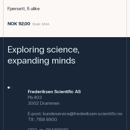
Fjærsett, 5 ulike
NOK 92,00
Ekskl. MVA.
Exploring science,
expanding minds
Frederiksen Scientific AS
Pb.403
3002 Drammen
E-post:
kundeservice@frederiksen-scientific.no
Tlf.:
7158 8900
ORG. nr.: 994499130