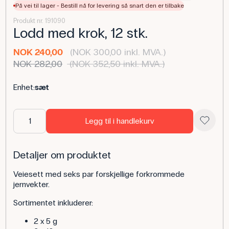
På vei til lager - Bestill nå for levering så snart den er tilbake
Produkt nr. 191090
Lodd med krok, 12 stk.
NOK 240,00
(NOK 300,00 inkl. MVA.)
NOK 282,00
(NOK 352,50 inkl. MVA.)
Enhet:
sæt
Legg til i handlekurv
Detaljer om produktet
Veiesett med seks par forskjellige forkrommede
jernvekter.
Sortimentet inkluderer:
2 x 5 g