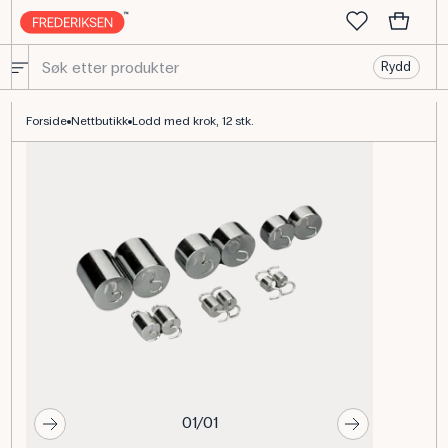
Rydd
Lodder med krog, sortiment 6 par forkrommede vekter
Forside
Nettbutikk
Lodd med krok, 12 stk.
01/01