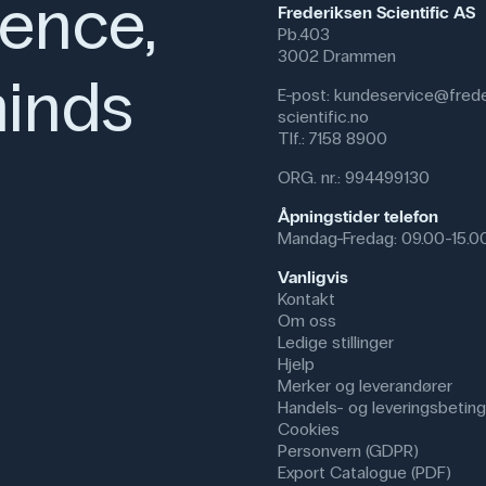
ience,
Frederiksen Scientific AS
syrer, baser og nøytralisering. D
Pb.403
å lese av resultatet og styrker 
3002 Drammen
inds
I laboratorier brukes blått lakmus
E-post:
kundeservice@frede
løsning er sur eller basisk. Det 
scientific.no
undervisningssammenheng og i pr
Tlf.:
7158 8900
pH-vurdering.
ORG. nr.: 994499130
Specifikationer
Åpningstider telefon
Farve: Blå
Mandag-Fredag: 09.00-15.0
Antal: 100 stk.
Dimensioner: (l x b) 68 mm x
Vanligvis
Længde (mm): 68 mm
Kontakt
Om oss
Ledige stillinger
Hjelp
Merker og leverandører
Handels- og leveringsbeting
Cookies
Personvern (GDPR)
Export Catalogue (PDF)