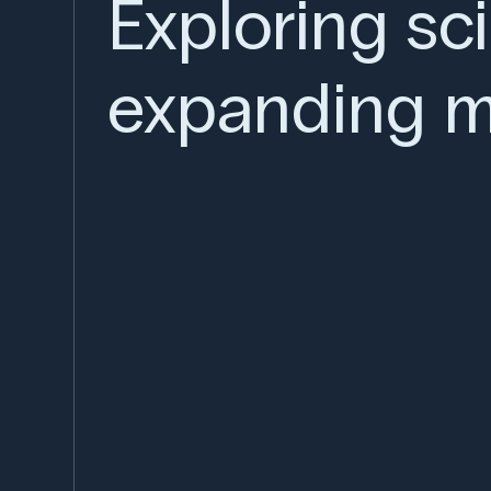
Exploring sc
expanding m