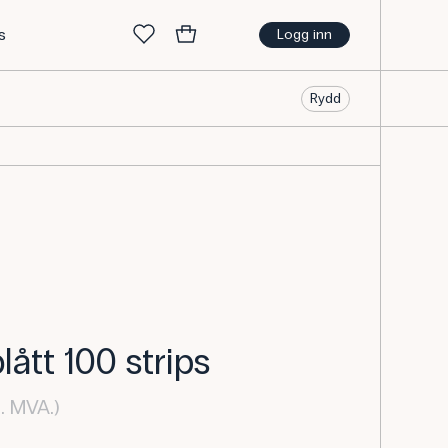
s
Logg inn
Rydd
lått 100 strips
. MVA.)