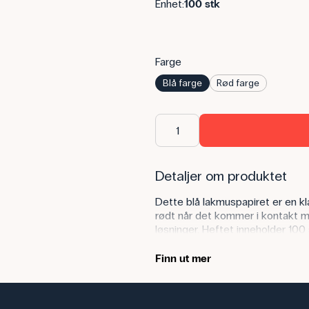
Enhet:
100 stk
Farge
Blå farge
Rød farge
Detaljer om produktet
Dette blå lakmuspapiret er en klas
rødt når det kommer i kontakt med
løsninger. Heftet inneholder 100
Anvendelse av produktet
Finn ut mer
Blått lakmuspapir kan brukes i na
mellom sure og basiske løsning
juice, eddik, brus og vaskemidler