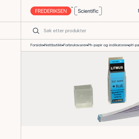
Lakmuspapir blått, basisk, 100 strimler i hefte
Forside
Nettbutikk
Forbruksvarer
Ph-papir og indikatorer
pH-pa