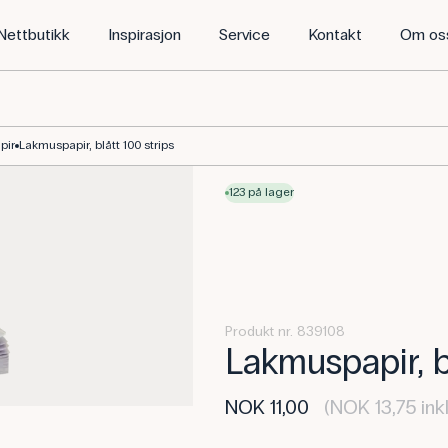
Nettbutikk
Inspirasjon
Service
Kontakt
Om os
pir
Lakmuspapir, blått 100 strips
123 på lager
Produkt nr. 839108
Lakmuspapir, b
NOK 11,00
(NOK 13,75 inkl