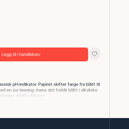
Legg til i handlekurv
sisk pH-indikator. Papiret skifter farge fra blått til
 en sur løsning, mens det forblir blått i alkaliske
 strimler på 10 x 68 mm.
turfagundervisningen for å illustrere forskjellen
er. Elevene kan teste dagligdagse væsker som
, eller bruke papiret i systematiske øvelser med